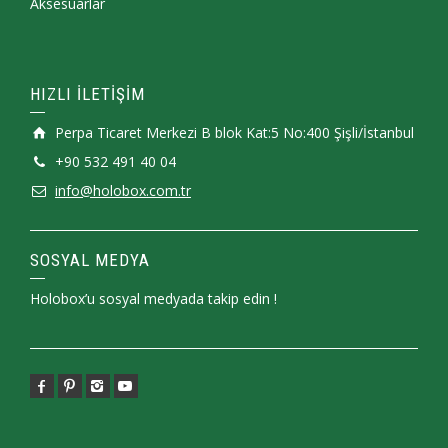
Aksesuarlar
HIZLI İLETİŞİM
Perpa Ticaret Merkezi B blok Kat:5 No:400 Şişli/İstanbul
+90 532 491 40 04
info@holobox.com.tr
SOSYAL MEDYA
Holobox’u sosyal medyada takip edin !