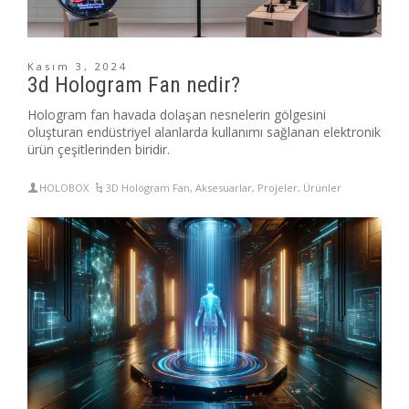
Kasım 3, 2024
3d Hologram Fan nedir?
Hologram fan havada dolaşan nesnelerin gölgesini
oluşturan endüstriyel alanlarda kullanımı sağlanan elektronik
ürün çeşitlerinden biridir.
HOLOBOX
3D Hologram Fan
,
Aksesuarlar
,
Projeler
,
Ürünler