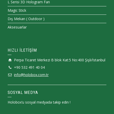
L Serisi 3D Hologram Fan
Magic Stick
Dış Mekan ( Outdoor )
Aksesuarlar
HIZLI İLETİŞİM
Perpa Ticaret Merkezi B blok Kat:5 No:400 Şişli/İstanbul
+90 532 491 40 04
info@holobox.com.tr
SOSYAL MEDYA
Holobox’u sosyal medyada takip edin !