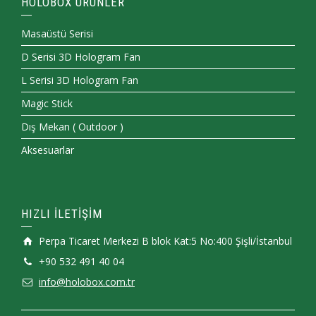
HOLOBOX ÜRÜNLER
Masaüstü Serisi
D Serisi 3D Hologram Fan
L Serisi 3D Hologram Fan
Magic Stick
Dış Mekan ( Outdoor )
Aksesuarlar
HIZLI İLETİŞİM
Perpa Ticaret Merkezi B blok Kat:5 No:400 Şişli/İstanbul
+90 532 491 40 04
info@holobox.com.tr