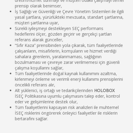
üretim/hizmet sunmayı ve müşteri odaklı çalışmayı temel
prensip olarak benimser,
İş Sağlığı ve Güvenliği ve Çevre Yönetim Sistemleri ile ilgili
yasal şartlara, yürürlükteki mevzuata, standart şartlarına,
müşteri şartlarına uyar,
Sürekli iyileşmeyi destekleyen SEÇ performans
hedeflerini ölçer, gözden geçirir ve gerçekçi şartları
referans alarak günceller,
“Sıfır Kaza” prensibinden yola çıkarak, tüm faaliyetlerinde
çalışanların, misafirlerin, komşuların ve hizmet verdiği
sahalara girenlerin, yaralanmaması, sağlığının
bozulmaması ve çevreye zarar verilmemesi için güvenli
çalışma koşullarını sağlar,
Tüm faaliyetlerinde doğal kaynak kullanımını azaltma,
kirlenmeyi önleme ve verimli enerji kullanımı prensiplerini
öncelikli referans alır,
Alt yüklenici, iş ortağı ve tedarikçilerinden
HOLOBOX
İSEÇ Politikasına uyumlu çalışmasını talep eder, kontrol
eder ve gelişimlerine destek olur,
Tüm faaliyetlerini kapsayan risk analizleri ile muhtemel
İSEÇ risklerini öngörerek önleyici faaliyetler ile risklerin
bertarafını sağlar.