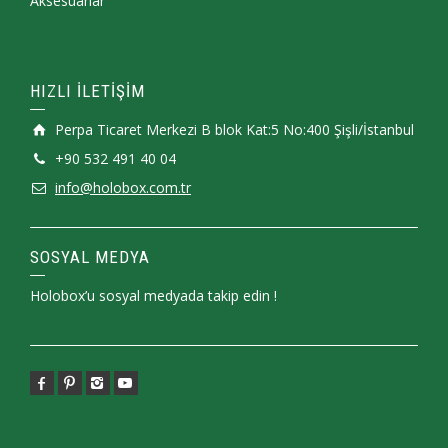
Aksesuarlar
HIZLI İLETİŞİM
Perpa Ticaret Merkezi B blok Kat:5 No:400 Şişli/İstanbul
+90 532 491 40 04
info@holobox.com.tr
SOSYAL MEDYA
Holobox’u sosyal medyada takip edin !