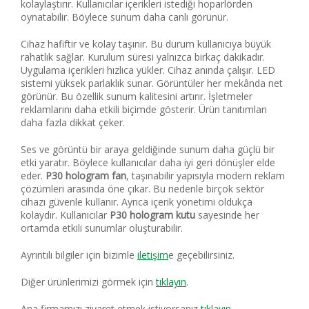
kolaylaştırır. Kullanıcılar içerikleri istediği hoparlörden
oynatabilir. Böylece sunum daha canlı görünür.
Cihaz hafiftir ve kolay taşınır. Bu durum kullanıcıya büyük
rahatlık sağlar. Kurulum süresi yalnızca birkaç dakikadır.
Uygulama içerikleri hızlıca yükler. Cihaz anında çalışır. LED
sistemi yüksek parlaklık sunar. Görüntüler her mekânda net
görünür. Bu özellik sunum kalitesini artırır. İşletmeler
reklamlarını daha etkili biçimde gösterir. Ürün tanıtımları
daha fazla dikkat çeker.
Ses ve görüntü bir araya geldiğinde sunum daha güçlü bir
etki yaratır. Böylece kullanıcılar daha iyi geri dönüşler elde
eder.
P30 hologram fan
, taşınabilir yapısıyla modern reklam
çözümleri arasında öne çıkar. Bu nedenle birçok sektör
cihazı güvenle kullanır. Ayrıca içerik yönetimi oldukça
kolaydır. Kullanıcılar
P30 hologram kutu
sayesinde her
ortamda etkili sunumlar oluşturabilir.
Ayrıntılı bilgiler için bizimle
iletişim
e geçebilirsiniz.
Diğer ürünlerimizi görmek için
tıklayın
.
Ana firmamızı ziyaret etmek istiyorsanız
tıklayın.