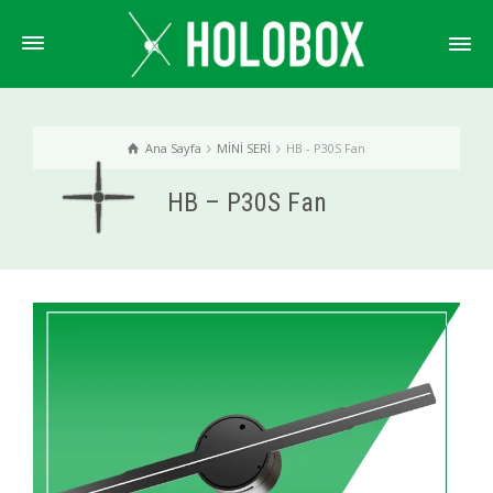
Ana Sayfa
MİNİ SERİ
HB - P30S Fan
HB – P30S Fan