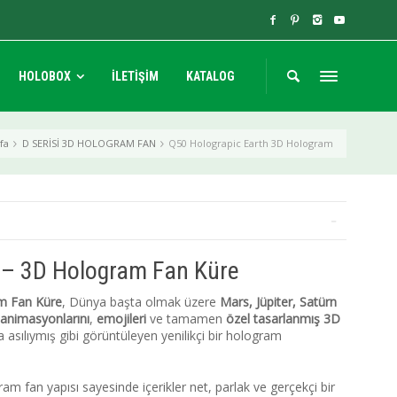
HOLOBOX
İLETİŞİM
KATALOG
fa
D SERİSİ 3D HOLOGRAM FAN
Q50 Holograpic Earth 3D Hologram
 – 3D Hologram Fan Küre
m Fan Küre
, Dünya başta olmak üzere
Mars, Jüpiter, Satürn
 animasyonlarını
,
emojileri
ve tamamen
özel tasarlanmış 3D
sılıymış gibi görüntüleyen yenilikçi bir hologram
m fan yapısı sayesinde içerikler net, parlak ve gerçekçi bir