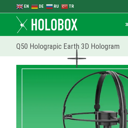
EN
DE
RU
TR
3
Q50 Holograpic Earth 3D Hologram