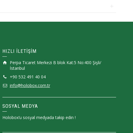
HIZLI İLETİŞİM
Perpa Ticaret Merkezi B blok Kat:5 No:400 Şişli/
İstanbul
+90 532 491 40 04
info@holobox.com.tr
SOSYAL MEDYA
Holobox’u sosyal medyada takip edin !