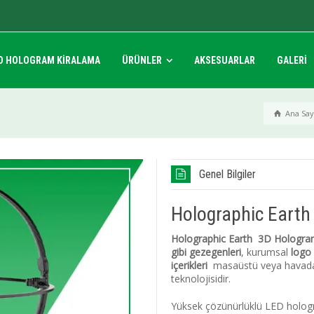
D HOLOGRAM KİRALAMA
ÜRÜNLER
AKSESUARLAR
GALERİ
Ana Say
Genel Bilgiler
Holographic Earth
Holographic Earth 3D Hologra
gibi gezegenleri
, kurumsal
logo
içerikleri
masaüstü veya havada a
teknolojisidir.
Yüksek çözünürlüklü LED hologra