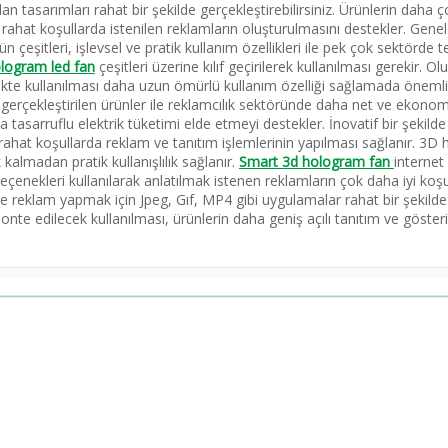
 tasarımları rahat bir şekilde gerçekleştirebilirsiniz. Ürünlerin daha ç
ahat koşullarda istenilen reklamların oluşturulmasını destekler. Gene
 çeşitleri, işlevsel ve pratik kullanım özellikleri ile pek çok sektörde t
logram led fan
çeşitleri üzerine kılıf geçirilerek kullanılması gerekir. 
irlikte kullanılması daha uzun ömürlü kullanım özelliği sağlamada önemli
i gerçekleştirilen ürünler ile reklamcılık sektöründe daha net ve ekonom
ha tasarruflu elektrik tüketimi elde etmeyi destekler. İnovatif bir şekilde 
rahat koşullarda reklam ve tanıtım işlemlerinin yapılması sağlanır. 3D
kalmadan pratik kullanışlılık sağlanır.
Smart 3d hologram fan
internet
 seçenekleri kullanılarak anlatılmak istenen reklamların çok daha iyi koş
e reklam yapmak için Jpeg, Gıf, MP4 gibi uygulamalar rahat bir şekilde
monte edilecek kullanılması, ürünlerin daha geniş açılı tanıtım ve göste