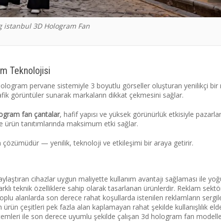
 istanbul 3D Hologram Fan
m Teknolojisi
r hologram pervane sistemiyle 3 boyutlu görseller oluşturan yenilikçi bir
rafik görüntüler sunarak markaların dikkat çekmesini sağlar.
ogram fan çantalar
, hafif yapısı ve yüksek görünürlük etkisiyle pazarl
de ürün tanıtımlarında maksimum etki sağlar.
m çözümüdür — yenilik, teknoloji ve etkileşimi bir araya getirir.
kolaylaştıran cihazlar uygun maliyette kullanım avantajı sağlaması ile yo
arklı teknik özelliklere sahip olarak tasarlanan ürünlerdir. Reklam sekt
plu alanlarda son derece rahat koşullarda istenilen reklamların sergi
ürün çeşitleri pek fazla alan kaplamayan rahat şekilde kullanışlılık eld
temleri ile son derece uyumlu şekilde çalışan 3d hologram fan modeller