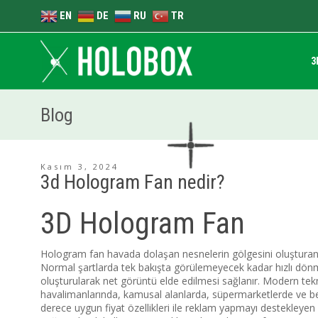
EN
DE
RU
TR
3
Blog
Kasım 3, 2024
3d Hologram Fan nedir?
3D Hologram Fan
Hologram fan havada dolaşan nesnelerin gölgesini oluşturan en
Normal şartlarda tek bakışta görülemeyecek kadar hızlı dönme ö
oluşturularak net görüntü elde edilmesi sağlanır. Modern tekn
havalimanlarında, kamusal alanlarda, süpermarketlerde ve be
derece uygun fiyat özellikleri ile reklam yapmayı destekleyen 