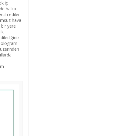
ok iç
lde halka
ercih edilen
Olumsuz hava
 bir yere
ik
dilediğiniz
 hologram
 üzerinden
ullarda
rim