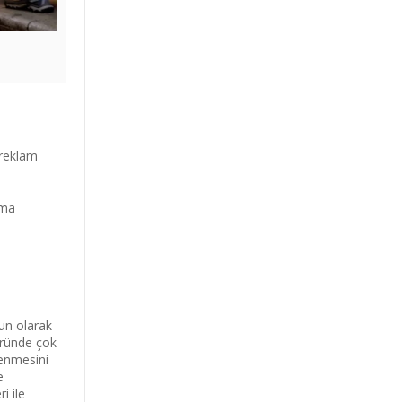
 reklam
ama
ğun olarak
öründe çok
lenmesini
e
i ile