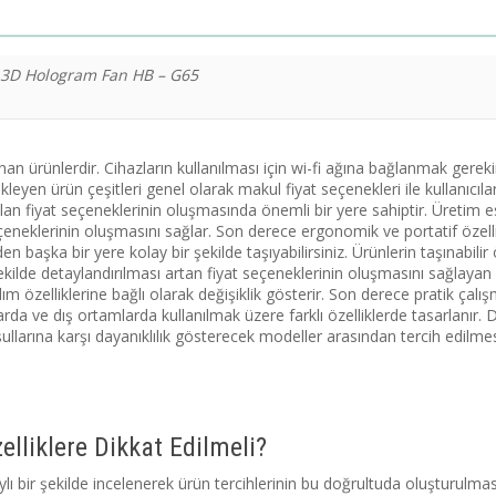
 3D Hologram Fan HB – G65
nan ürünlerdir. Cihazların kullanılması için wi-fi ağına bağlanmak gerek
leyen ürün çeşitleri genel olarak makul fiyat seçenekleri ile kullanıcıla
azalan fiyat seçeneklerinin oluşmasında önemli bir yere sahiptir. Üretim 
seçeneklerinin oluşmasını sağlar. Son derece ergonomik ve portatif özell
den başka bir yere kolay bir şekilde taşıyabilirsiniz. Ürünlerin taşınabilir 
şekilde detaylandırılması artan fiyat seçeneklerinin oluşmasını sağlayan
ım özelliklerine bağlı olarak değişiklik gösterir. Son derece pratik çalı
rda ve dış ortamlarda kullanılmak üzere farklı özelliklerde tasarlanır. D
llarına karşı dayanıklılık gösterecek modeller arasından tercih edilmes
lliklere Dikkat Edilmeli?
ylı bir şekilde incelenerek ürün tercihlerinin bu doğrultuda oluşturulmas