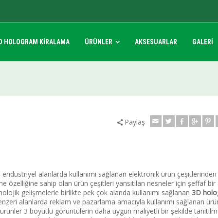
D HOLOGRAM KİRALAMA
ÜRÜNLER
AKSESUARLAR
GALERİ
Paylaş
düstriyel alanlarda kullanımı sağlanan elektronik ürün çeşitlerinden b
zelliğine sahip olan ürün çeşitleri yansıtılan nesneler için şeffaf bir
olojik gelişmelerle birlikte pek çok alanda kullanımı sağlanan
3D holo
nzeri alanlarda reklam ve pazarlama amacıyla kullanımı sağlanan ürün
ürünler 3 boyutlu görüntülerin daha uygun maliyetli bir şekilde tanıtıl