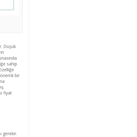
ir. Düşük
rın
esnasında
iğe sahip
özelliğe
 önemli bir
şma
ış
i fiyat
ı gerekir.