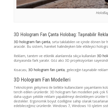
HoloBag
3D Hologram Fan Çanta Holobag: Taşınabilir Rekla
3D hologram fan çanta
, sırta takılabilen ve içinde dönen bi
aracıdır. Bu sistem, hareket halindeyken bile etkileyici holog
Reklam, tanıtım ve etkinlik alanlarında sıkça kullanılan
3D hol
dünyasında fark yaratır. Göz alıcı 3D projeksiyonları sayesin
Kısacası,
3D hologram fan çanta
, geleceğin taşınabilir rekla
3D Hologram Fan Modelleri
Teknolojinin gelişmesi ile birlikte kullanıcıların yaşamlarını 
tercih edilen ürünlerdir. 3D hologram fan modelleri pek çok f
daha uygun şekilde reklam yapabilmeyi destekleyen ürünler to
destekler. Ergonomik boyut özelliğine sahip olarak tasarlanan 
edebileceğiniz ürünlerdir. Windows 7, Windows 10 işletim sis