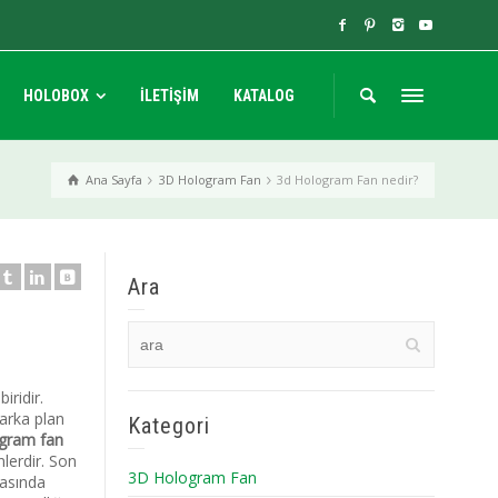
HOLOBOX
İLETİŞİM
KATALOG
Ana Sayfa
3D Hologram Fan
3d Hologram Fan nedir?
Ara
iridir.
 arka plan
Kategori
gram fan
lerdir. Son
3D Hologram Fan
masında